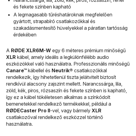
Narancssárga, lila, zöld, kék, piros, rózsaszín, fehér
és fekete színben kapható
A legmagasabb tűréshatároknak megfelelően
gyártott, strapabíró csatlakozókkal és
szakadásmentesítő hüvelyekkel a páratlan tartósság
érdekében
A
RØDE XLR6M-W
egy 6 méteres prémium minőségű
XLR
kábel, amely ideális a legkülönfélébb audio
eszközökkel való használatra. Professzionális minőségű
Canare™
kábellel és
Neutrik®
csatlakozókkal
rendelkezik, így hihetetlenül tiszta jelátvitelt biztosít
rendkívül alacsony zajszint mellett. Narancssárga, lila,
zöld, kék, piros, rózsaszín és fekete színben is kapható,
így ez a kábel tökéletesen alkalmas a színkódolt
bemenetekkel rendelkező termékekkel, például a
RØDECaster Pro II
-vel, vagy bármely
XLR
csatlakozóval rendelkező eszközzel történő
használatra.