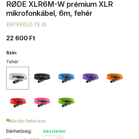
RØDE XLR6M-W prémium XLR
mikrofonkábel, 6m, fehér
ÉRTÉKELD TE IS
22 600
Ft
Szín:
Fehér
Kérdés feltevése
Elérhetőség:
készleten
+