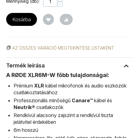
Mennyiség (db):
−
Kosárba
AZ ÖSSZES VARIÁCIÓ MEGTEKINTÉSE LISTAKÉNT
Termék leírása
A RØDE XLR6M-W főbb tulajdonságai:
Prémium
XLR
kábel mikrofonok és audio eszközök
csatlakoztatásához
Professzionális minőségű
Canare™
kábel és
Neutrik®
csatlakozók
Rendkívül alacsony zajszint a rendkívül tiszta
jelátvitel érdekében
6m hosszú