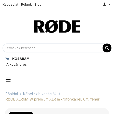
Kapcsolat
Rólunk
Blog
KOSARAM
A kosár üres.
Főoldal
/
Kábel szín variációk
/
RØDE XLR6M-W prémium XLR mikrofonkábel, 6m, fehér