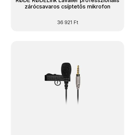
RØDE RØDELink Lavalier professzionális
zárócsavaros csíptetős mikrofon
36 921
Ft