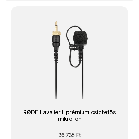
RØDE Lavalier II prémium csiptetős
mikrofon
36 735
Ft