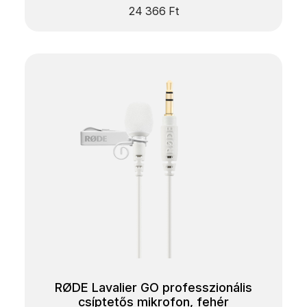
24 366
Ft
RØDE Lavalier GO professzionális
csíptetős mikrofon, fehér