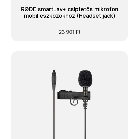
RØDE smartLav+ csiptetős mikrofon
mobil eszközökhöz (Headset jack)
23 901
Ft