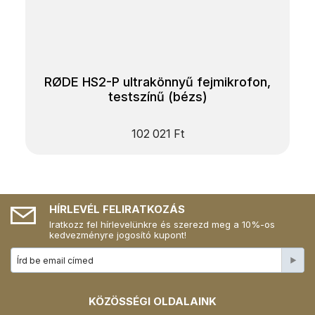
RØDE HS2-P ultrakönnyű fejmikrofon,
testszínű (bézs)
102 021
Ft
HÍRLEVÉL FELIRATKOZÁS
Iratkozz fel hírlevelünkre és szerezd meg a 10%-os
kedvezményre jogosító kupont!
KÖZÖSSÉGI OLDALAINK