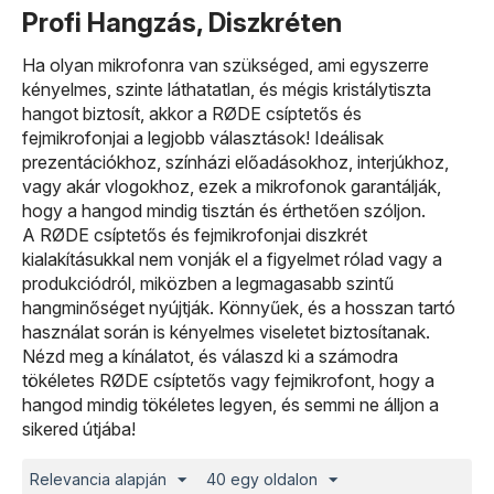
Profi Hangzás, Diszkréten
Ha olyan mikrofonra van szükséged, ami egyszerre
kényelmes, szinte láthatatlan, és mégis kristálytiszta
hangot biztosít, akkor a RØDE csíptetős és
fejmikrofonjai a legjobb választások! Ideálisak
prezentációkhoz, színházi előadásokhoz, interjúkhoz,
vagy akár vlogokhoz, ezek a mikrofonok garantálják,
hogy a hangod mindig tisztán és érthetően szóljon.
A RØDE csíptetős és fejmikrofonjai diszkrét
kialakításukkal nem vonják el a figyelmet rólad vagy a
produkciódról, miközben a legmagasabb szintű
hangminőséget nyújtják. Könnyűek, és a hosszan tartó
használat során is kényelmes viseletet biztosítanak.
Nézd meg a kínálatot, és válaszd ki a számodra
tökéletes RØDE csíptetős vagy fejmikrofont, hogy a
hangod mindig tökéletes legyen, és semmi ne álljon a
sikered útjába!
Relevancia alapján
40 egy oldalon