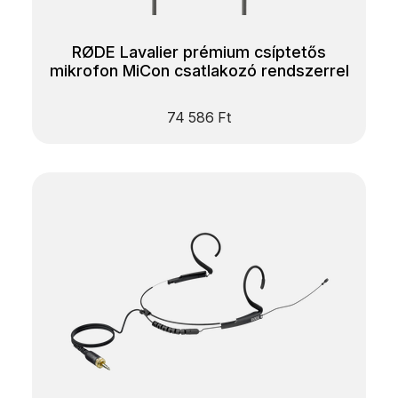
RØDE Lavalier prémium csíptetős
mikrofon MiCon csatlakozó rendszerrel
74 586
Ft