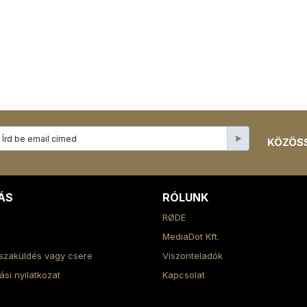
KÖZÖSS
ÁS
RÓLUNK
RØDE
MediaDot Kft.
szaküldés vagy csere
Viszonteladók
lási nyilatkozat
Kapcsolat