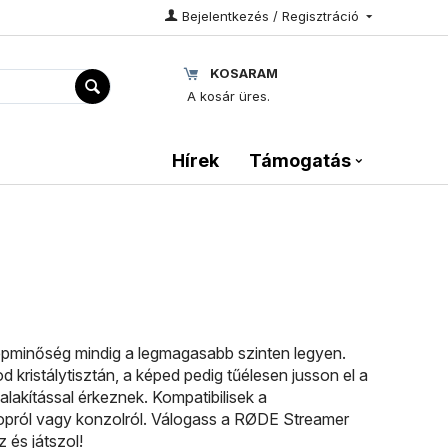
Bejelentkezés / Regisztráció
KOSARAM
A kosár üres.
Hírek
Támogatás
épminőség mindig a legmagasabb szinten legyen.
 kristálytisztán, a képed pedig tűélesen jusson el a
lakítással érkeznek. Kompatibilisek a
topról vagy konzolról. Válogass a RØDE Streamer
 és játszol!