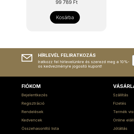
99 789
Ft
Kosárba
HÍRLEVÉL FELIRATKOZÁS
Iratkozz fel hírlevelünkre és szerezd meg a 10%-
os kedvezményre jogosító kupont!
FIÓKOM
VÁSÁRL
Bejelentkezés
Szállítás
Regisztráció
Fizetés
Rendelések
Termék vis
Kedvencek
Online elál
Összehasonlító lista
Jótállás