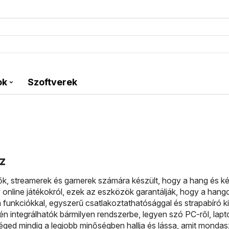
ok
Szoftverek
z
tők, streamerek és gamerek számára készült, hogy a hang és k
 online játékokról, ezek az eszközök garantálják, hogy a hangod
nkciókkal, egyszerű csatlakoztathatósággal és strapabíró kia
n integrálhatók bármilyen rendszerbe, legyen szó PC-ről, lap
éged mindig a legjobb minőségben hallja és lássa, amit mondasz