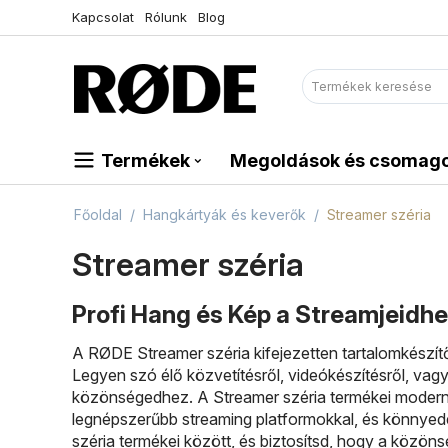
Kapcsolat
Rólunk
Blog
Termékek
Megoldások és csomag
Főoldal
/
Hangkártyák és keverők
/
Streamer széria
Streamer széria
Profi Hang és Kép a Streamjeidhe
A RØDE Streamer széria kifejezetten tartalomkészí
Legyen szó élő közvetítésről, videókészítésről, vagy
közönségedhez. A Streamer széria termékei modern fu
legnépszerűbb streaming platformokkal, és könnyedé
széria termékei között, és biztosítsd, hogy a közöns