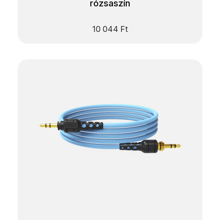
rózsaszín
10 044
Ft