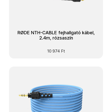
RØDE NTH-CABLE fejhallgató kábel,
2.4m, rózsaszín
10 974
Ft