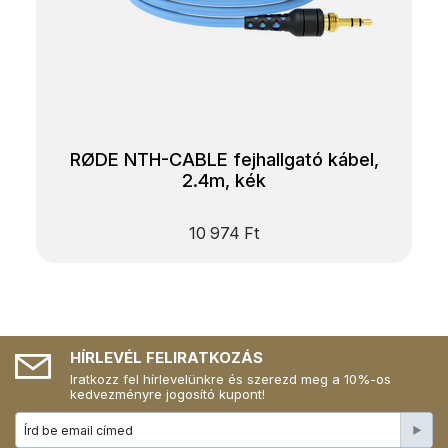
RØDE NTH-CABLE fejhallgató kábel,
2.4m, kék
10 974
Ft
HÍRLEVÉL FELIRATKOZÁS
Iratkozz fel hírlevelünkre és szerezd meg a 10%-os
kedvezményre jogosító kupont!