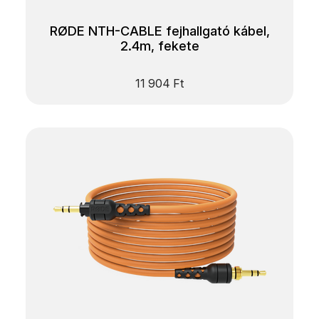
RØDE NTH-CABLE fejhallgató kábel,
2.4m, fekete
11 904
Ft