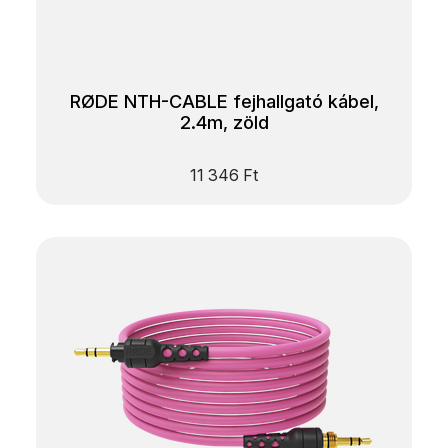
RØDE NTH-CABLE fejhallgató kábel,
2.4m, zöld
11 346
Ft