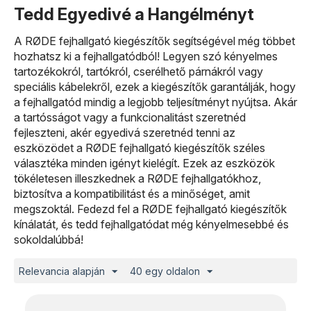
Tedd Egyedivé a Hangélményt
A RØDE fejhallgató kiegészítők segítségével még többet
hozhatsz ki a fejhallgatódból! Legyen szó kényelmes
tartozékokról, tartókról, cserélhető párnákról vagy
speciális kábelekről, ezek a kiegészítők garantálják, hogy
a fejhallgatód mindig a legjobb teljesítményt nyújtsa. Akár
a tartósságot vagy a funkcionalitást szeretnéd
fejleszteni, akér egyedivá szeretnéd tenni az
eszközödet a RØDE fejhallgató kiegészítők széles
választéka minden igényt kielégít. Ezek az eszközök
tökéletesen illeszkednek a RØDE fejhallgatókhoz,
biztosítva a kompatibilitást és a minőséget, amit
megszoktál. Fedezd fel a RØDE fejhallgató kiegészítők
kínálatát, és tedd fejhallgatódat még kényelmesebbé és
sokoldalúbbá!
Relevancia alapján
40 egy oldalon