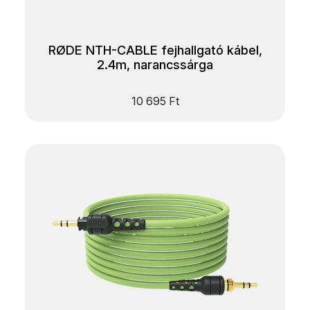
RØDE NTH-CABLE fejhallgató kábel,
2.4m, narancssárga
10 695
Ft