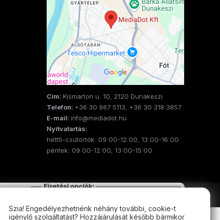
Cím:
Kismarton u. 10, 2120 Dunakeszi
Telefon:
+36 30 867 5113; +36 30 318 3857
E-mail:
info@mediadot.hu
Nyitvatartás:
hétfő-csütörtök: 09:00-12:00, 13:00-16:00
péntek: 09:00-12:00, 13:00-15:00
Szia! Engedélyezhetnénk néhány további, cookie-t
igénylő szolgáltatást? Hozzájárulását később bármikor