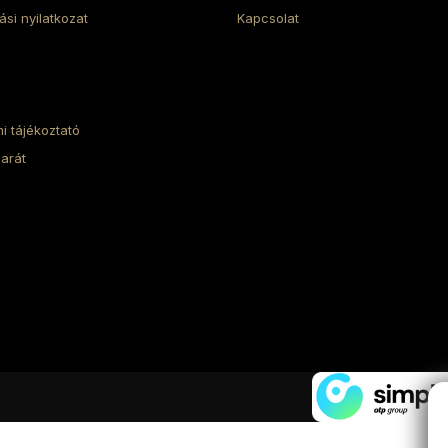
lási nyilatkozat
Kapcsolat
i tájékoztató
arát