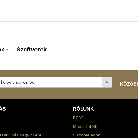
ok
Szoftverek
KÖZÖSS
ÁS
RÓLUNK
RØDE
MediaDot Kft.
szaküldés vagy csere
Viszonteladók