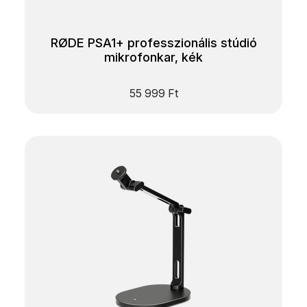
RØDE PSA1+ professzionális stúdió
mikrofonkar, kék
55 999
Ft