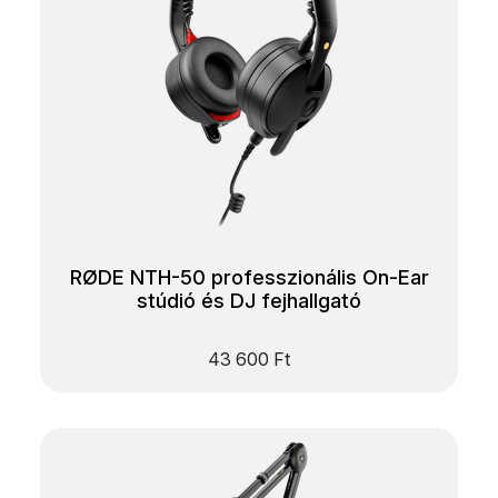
RØDE NTH-50 professzionális On-Ear
stúdió és DJ fejhallgató
43 600
Ft