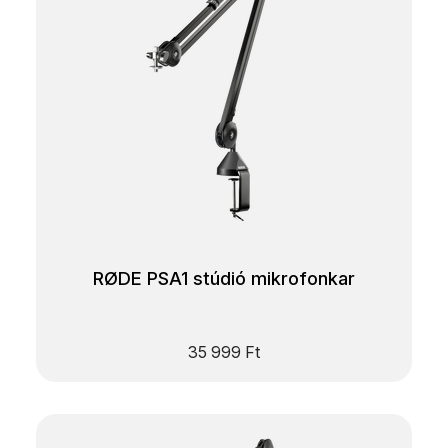
RØDE PSA1 stúdió mikrofonkar
35 999
Ft