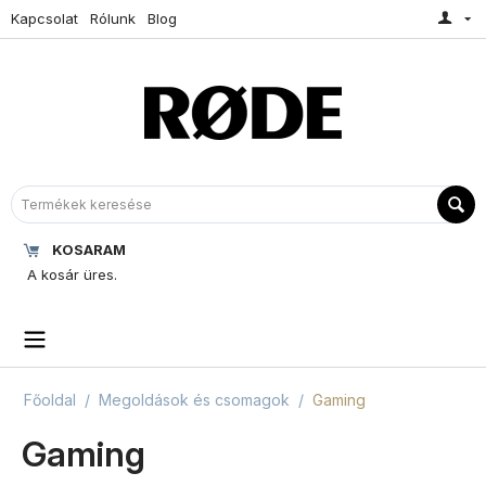
Kapcsolat
Rólunk
Blog
KOSARAM
A kosár üres.
Főoldal
/
Megoldások és csomagok
/
Gaming
Gaming