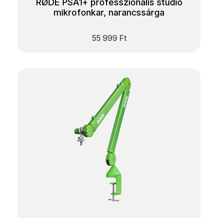
RØDE PSA1+ professzionális stúdió
mikrofonkar, narancssárga
55 999
Ft