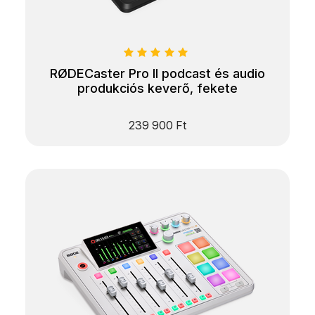
RØDECaster Pro II podcast és audio
produkciós keverő, fekete
239 900
Ft