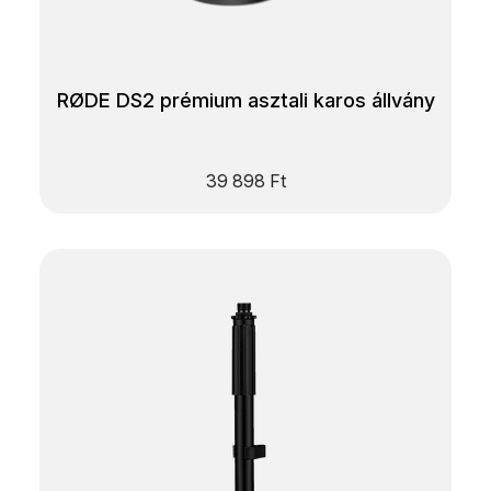
RØDE DS2 prémium asztali karos állvány
39 898
Ft