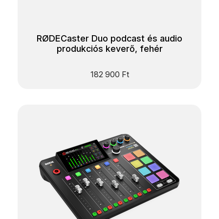
RØDECaster Duo podcast és audio
produkciós keverő, fehér
182 900
Ft