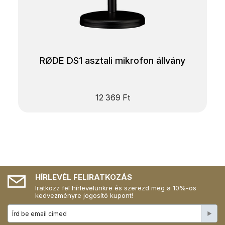
RØDE DS1 asztali mikrofon állvány
12 369
Ft
HÍRLEVÉL FELIRATKOZÁS
Iratkozz fel hírlevelünkre és szerezd meg a 10%-os
kedvezményre jogosító kupont!