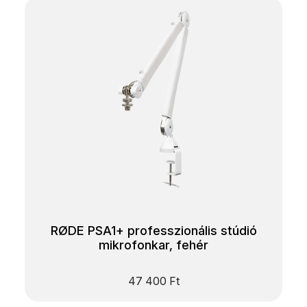
RØDE PSA1+ professzionális stúdió
mikrofonkar, fehér
47 400
Ft