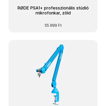
RØDE PSA1+ professzionális stúdió
mikrofonkar, zöld
55 999
Ft