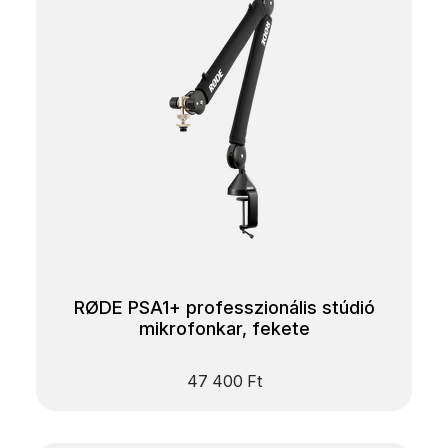
RØDE PSA1+ professzionális stúdió
mikrofonkar, fekete
47 400
Ft