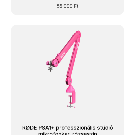
55 999
Ft
RØDE PSA1+ professzionális stúdió
mikrofonkar, rózsaszín