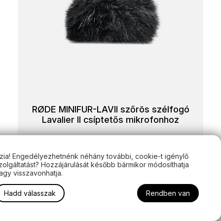
RØDE MINIFUR-LAVII szőrös szélfogó
Lavalier II csíptetős mikrofonhoz
3 400
Ft
zia! Engedélyezhetnénk néhány további, cookie-t igénylő
zolgáltatást? Hozzájárulását később bármikor módosíthatja
agy visszavonhatja.
Hadd válasszak
Rendben van