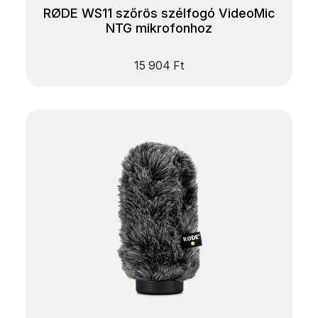
RØDE WS11 szőrös szélfogó VideoMic
NTG mikrofonhoz
15 904
Ft