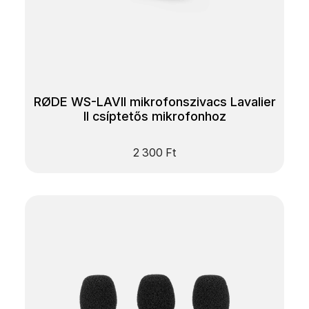
RØDE WS-LAVII mikrofonszivacs Lavalier
II csíptetős mikrofonhoz
2 300
Ft