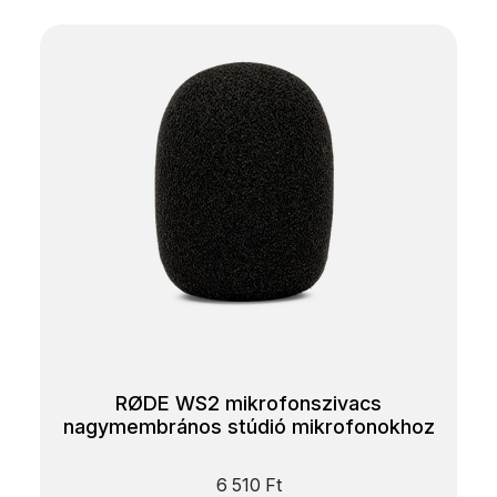
RØDE WS2 mikrofonszivacs
nagymembrános stúdió mikrofonokhoz
6 510
Ft