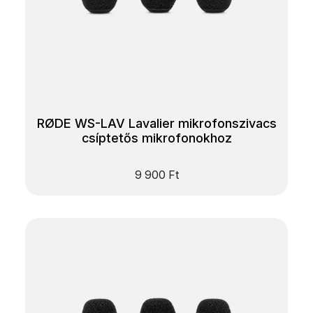
RØDE WS-LAV Lavalier mikrofonszivacs
csíptetős mikrofonokhoz
9 900
Ft