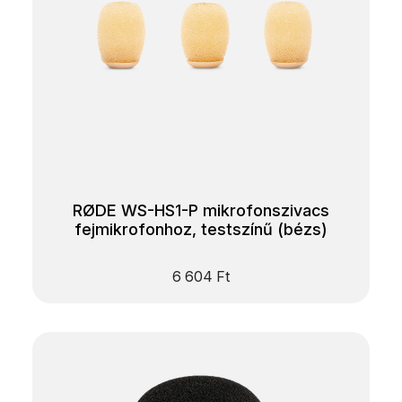
RØDE WS-HS1-P mikrofonszivacs
fejmikrofonhoz, testszínű (bézs)
6 604
Ft