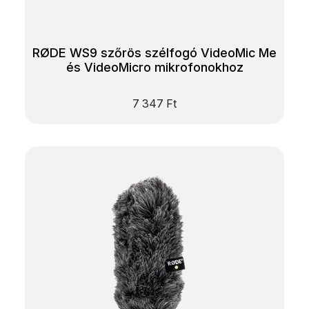
RØDE WS9 szőrös szélfogó VideoMic Me
és VideoMicro mikrofonokhoz
7 347
Ft