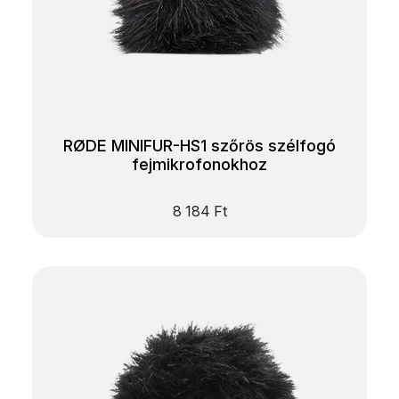
RØDE MINIFUR-HS1 szőrös szélfogó
fejmikrofonokhoz
8 184
Ft