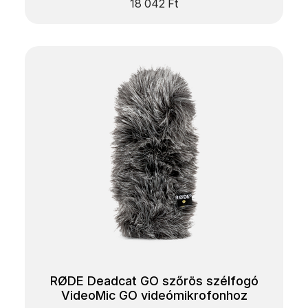
18 042
Ft
RØDE Deadcat GO szőrös szélfogó
VideoMic GO videómikrofonhoz