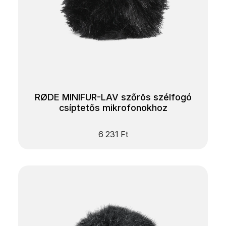
RØDE MINIFUR-LAV szőrös szélfogó
csíptetős mikrofonokhoz
6 231
Ft