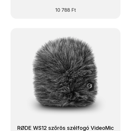
10 788
Ft
RØDE WS12 szőrös szélfogó VideoMic