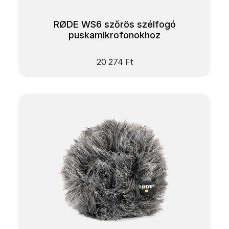
RØDE WS6 szőrös szélfogó
puskamikrofonokhoz
20 274
Ft