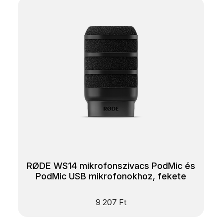
RØDE WS14 mikrofonszivacs PodMic és
PodMic USB mikrofonokhoz, fekete
9 207
Ft