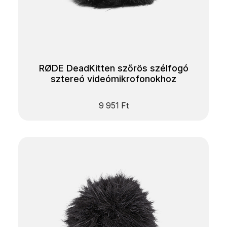
RØDE DeadKitten szőrös szélfogó
sztereó videómikrofonokhoz
9 951
Ft