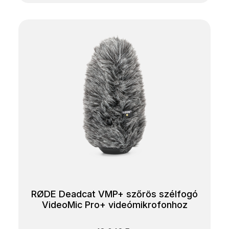
RØDE Deadcat VMP+ szőrös szélfogó
VideoMic Pro+ videómikrofonhoz