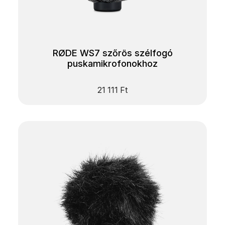
RØDE WS7 szőrös szélfogó
puskamikrofonokhoz
21 111
Ft