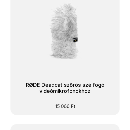
RØDE Deadcat szőrös szélfogó
videómikrofonokhoz
15 066
Ft