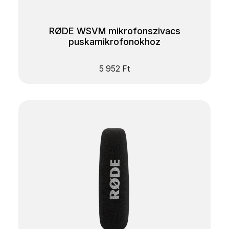
RØDE WSVM mikrofonszivacs
puskamikrofonokhoz
5 952
Ft