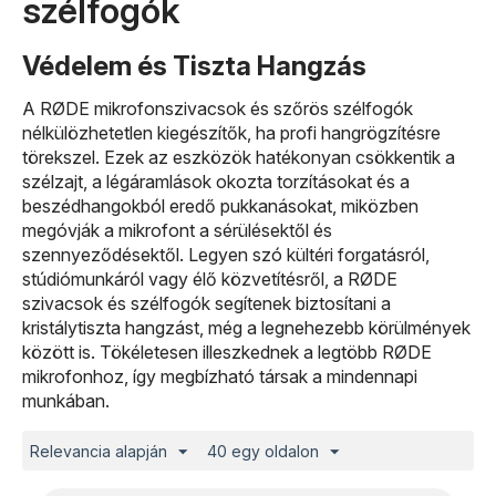
szélfogók
Védelem és Tiszta Hangzás
A RØDE mikrofonszivacsok és szőrös szélfogók
nélkülözhetetlen kiegészítők, ha profi hangrögzítésre
törekszel. Ezek az eszközök hatékonyan csökkentik a
szélzajt, a légáramlások okozta torzításokat és a
beszédhangokból eredő pukkanásokat, miközben
megóvják a mikrofont a sérülésektől és
szennyeződésektől. Legyen szó kültéri forgatásról,
stúdiómunkáról vagy élő közvetítésről, a RØDE
szivacsok és szélfogók segítenek biztosítani a
kristálytiszta hangzást, még a legnehezebb körülmények
között is. Tökéletesen illeszkednek a legtöbb RØDE
mikrofonhoz, így megbízható társak a mindennapi
munkában.
Relevancia alapján
40 egy oldalon