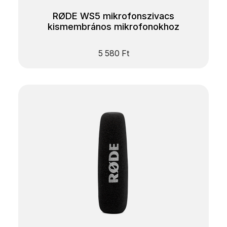
RØDE WS5 mikrofonszivacs
kismembrános mikrofonokhoz
5 580
Ft