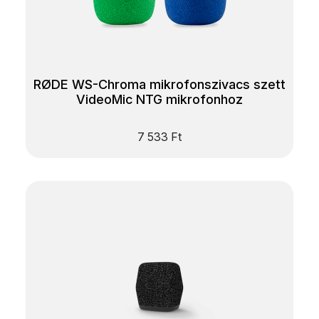
RØDE WS-Chroma mikrofonszivacs szett
VideoMic NTG mikrofonhoz
7 533
Ft