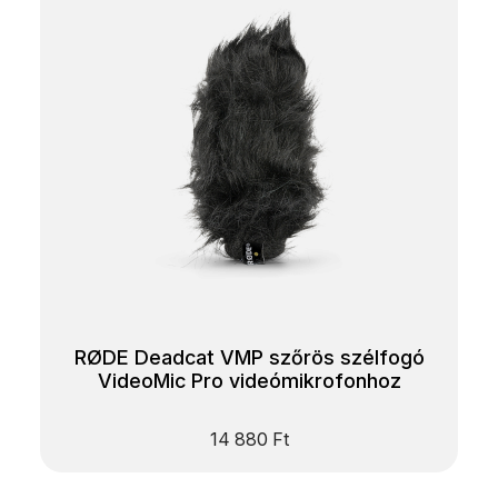
RØDE Deadcat VMP szőrös szélfogó
VideoMic Pro videómikrofonhoz
14 880
Ft