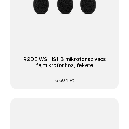
RØDE WS-HS1-B mikrofonszivacs
fejmikrofonhoz, fekete
6 604
Ft