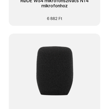
RØDE WS4 mikrofonszivacs NT4
mikrofonhoz
6 882
Ft