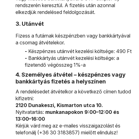
rendszerén keresztül. A fizetés után azonnal
elkezdjük rendelésed feldolgozását.
3. Utánvét
Fizess a futárnak készpénzben vagy bankkártyával
a csomag átvételekor.
-
Készpénzes utánvét kezelési költsége: 490 Ft
-
Bankkártyás utánvét kezelési költsége: a
fizetendő végösszeg 1%-a
4. Személyes átvétel – készpénzes vagy
bankkártyás fizetés a helyszínen
A rendelésedet átvételkor a következő címen tudod
kifizetni:
2120 Dunakeszi, Kismarton utca 10.
Nyitvatartás:
munkanapokon 9:00–12:00 és
13:00–16:00
Kérjük várd meg az e-mailes visszaigazolást és
telefonálj (+36 30 3183857) mielőtt elindulsz!