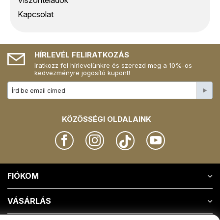
Viszonteladók
Kapcsolat
HÍRLEVÉL FELIRATKOZÁS
Iratkozz fel hírlevelünkre és szerezd meg a 10%-os
kedvezményre jogosító kupont!
KÖZÖSSÉGI OLDALAINK
FIÓKOM
VÁSÁRLÁS