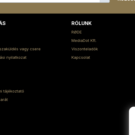
ÁS
RÓLUNK
RØDE
MediaDot Kft.
szaküldés vagy csere
Viszonteladók
lási nyilatkozat
Kapcsolat
i tájékoztató
arát