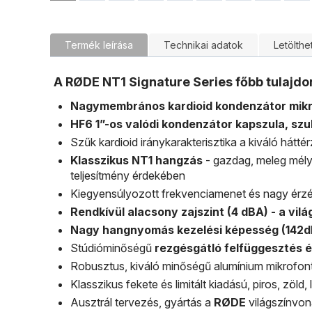
Termék leírása
Technikai adatok
Letölthe
A RØDE NT1 Signature Series főbb tulajdo
Nagymembrános kardioid kondenzátor mik
HF6 1”-os valódi kondenzátor kapszula, sz
Szűk kardioid iránykarakterisztika a kiváló hátt
Klasszikus NT1 hangzás
- gazdag, meleg mélye
teljesítmény érdekében
Kiegyensúlyozott frekvenciamenet és nagy érzé
Rendkívül alacsony zajszint (4 dBA) - a vi
Nagy hangnyomás kezelési képesség (142d
Stúdióminőségű
rezgésgátló felfüggesztés é
Robusztus, kiváló minőségű alumínium mikrofonte
Klasszikus fekete és limitált kiadású, piros, zöld
Ausztrál tervezés, gyártás a
RØDE
világszínvon