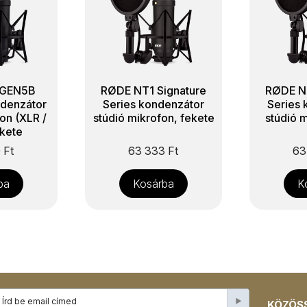
 GEN5B
RØDE NT1 Signature
RØDE NT
denzátor
Series kondenzátor
Series 
on (XLR /
stúdió mikrofon, fekete
stúdió 
ekete
0
Ft
63 333
Ft
63
ba
Kosárba
K
KÖZÖSS