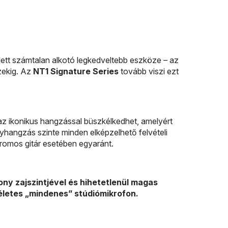
 lett számtalan alkotó legkedveltebb eszköze – az
zekig. Az
NT1 Signature Series
tovább viszi ezt
z ikonikus hangzással büszkélkedhet, amelyért
yhangzás szinte minden elképzelhető felvételi
tromos gitár esetében egyaránt.
ony zajszintjével és hihetetlenül magas
életes „mindenes” stúdiómikrofon.