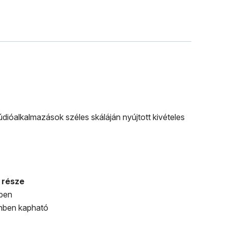
ióalkalmazások széles skáláján nyújtott kivételes
 része
mben
zínben kapható