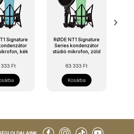
1 Signature
RØDE NT1 Signature
kondenzátor
Series kondenzátor
mikrofon, kék
stúdió mikrofon, zöld
 333
Ft
63 333
Ft
osárba
Kosárba
ÉGI OLDALAINK