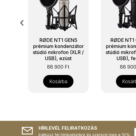
RØDE NT1 GEN5
RØDE NT1
prémium kondenzátor
prémium kon
stúdió mikrofon (XLR /
stúdió mikrof
USB), ezüst
USB), f
88 900
Ft
88 90
Kosárba
Kosár
HÍRLEVÉL FELIRATKOZÁS
Iratkozz fel hírlevelünkre és szerezd meg a 10%-