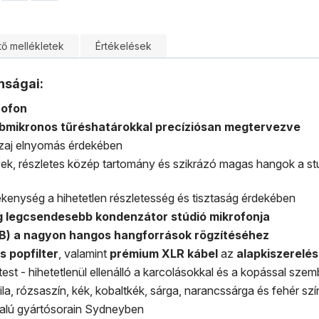
tő mellékletek
Értékelések
nságai:
rofon
ubmikronos tűréshatárokkal precíziósan megtervezve
érzaj elnyomás érdekében
k, részletes közép tartomány és szikrázó magas hangok a stúd
kenység a hihetetlen részletesség és tisztaság érdekében
lág legcsendesebb kondenzátor stúdió mikrofonja
B) a nagyon hangos hangforrások rögzítéséhez
s popfilter
, valamint
prémium XLR kábel
az
alapkiszerelés
st - hihetetlenül ellenálló a karcolásokkal és a kopással sze
, lila, rózsaszín, kék, kobaltkék, sárga, narancssárga és fehér s
alú gyártósorain Sydneyben