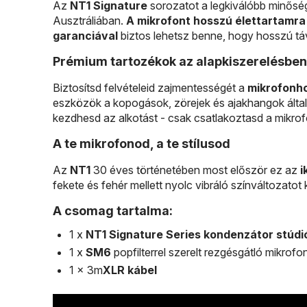
Az
NT1 Signature
sorozatot a legkiválóbb minőség
Ausztráliában.
A mikrofont hosszú élettartamra
garanciával
biztos lehetsz benne, hogy hosszú tá
Prémium tartozékok az alapkiszerelésben
Biztosítsd felvételeid zajmentességét a
mikrofonho
eszközök a kopogások, zörejek és ajakhangok által
kezdhesd az alkotást - csak csatlakoztasd a mikrof
A te mikrofonod, a te stílusod
Az
NT1
30 éves történetében most először ez az
i
fekete és fehér mellett nyolc vibráló színváltozatot k
A csomag tartalma:
1 x
NT1
Signature Series kondenzátor stúdi
1 x
SM6
popfilterrel szerelt rezgésgátló mikrof
1 x 3m
XLR kábel