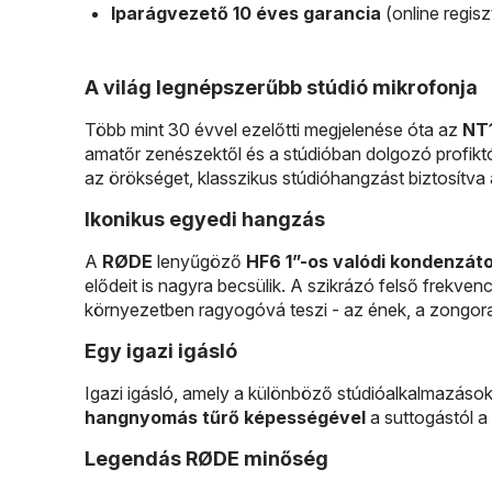
Iparágvezető 10 éves garancia
(online regisz
A világ legnépszerűbb stúdió mikrofonja
Több mint 30 évvel ezelőtti megjelenése óta az
NT
amatőr zenészektől és a stúdióban dolgozó profikt
az örökséget, klasszikus stúdióhangzást biztosítva 
Ikonikus egyedi hangzás
A
RØDE
lenyűgöző
HF6 1”-os valódi kondenzáto
elődeit is nagyra becsülik. A szikrázó felső frekv
környezetben ragyogóvá teszi - az ének, a zongora 
Egy igazi igásló
Igazi igásló, amely a különböző stúdióalkalmazások 
hangnyomás tűrő képességével
a suttogástól 
Legendás RØDE minőség