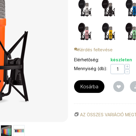
Kérdés feltevése
Elérhetőség:
készleten
+
Mennyiség (db):
−
Kosárba
AZ ÖSSZES VARIÁCIÓ MEG