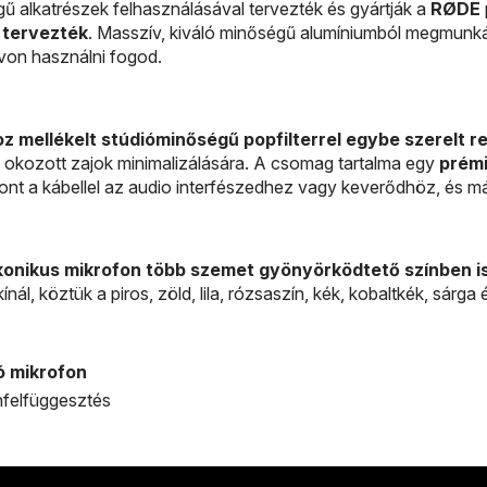
ű alkatrészek felhasználásával tervezték és gyártják a
RØDE
 tervezték
. Masszív, kiváló minőségű alumíniumból megmunká
von használni fogod.
z mellékelt stúdióminőségű popfilterrel egybe szerelt 
 okozott zajok minimalizálására. A csomag tartalma egy
prém
ont a kábellel az audio interfészedhez vagy keverődhöz, és má
konikus mikrofon több szemet gyönyörködtető színben i
ínál, köztük a piros, zöld, lila, rózsaszín, kék, kobaltkék, sárg
ó mikrofon
onfelfüggesztés