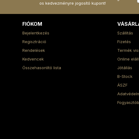
os kedvezményre jogosító kupont!
FIÓKOM
VÁSÁRL
Bejelentkezés
Szállítás
Regisztráció
Fizetés
Rendelések
Termék vis
Kedvencek
Online elál
Összehasonlító lista
Jótállás
B-Stock
ÁSZF
Adatvédelm
Fogyasztób