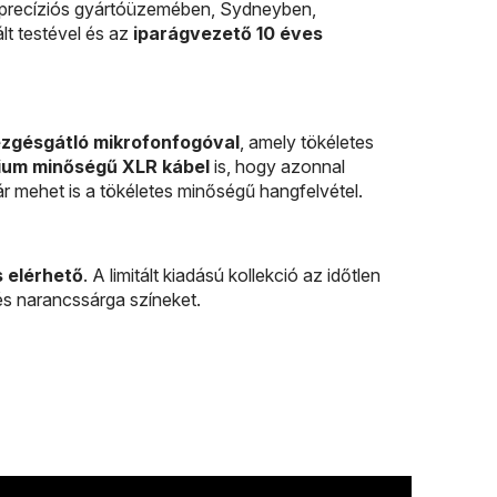
precíziós gyártóüzemében, Sydneyben,
lt testével és az
iparágvezető 10 éves
rezgésgátló mikrofonfogóval
, amely tökéletes
ium minőségű XLR kábel
is, hogy azonnal
r mehet is a tökéletes minőségű hangfelvétel.
s elérhető
. A limitált kiadású kollekció az időtlen
a és narancssárga színeket.