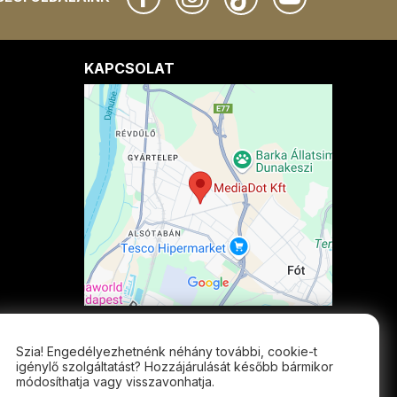
KAPCSOLAT
Cím:
Kismarton u. 10, 2120 Dunakeszi
Telefon:
+36 30 867 5113; +36 30 318 3857
Szia! Engedélyezhetnénk néhány további, cookie-t
E-mail:
info@mediadot.hu
igénylő szolgáltatást? Hozzájárulását később bármikor
módosíthatja vagy visszavonhatja.
Nyitvatartás: