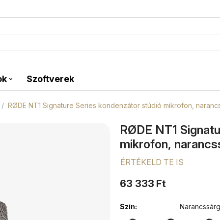
ok
Szoftverek
/
RØDE NT1 Signature Series kondenzátor stúdió mikrofon, naranc
RØDE NT1 Signatur
mikrofon, narancs
ÉRTÉKELD TE IS
63 333
Ft
Szín:
Narancssár