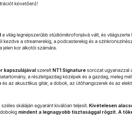
trációt követően)!
1
a világ legnépszerűbb stúdiómikrofonjává vált, és világszerte
ól kezdve a streamerekig, a podcasterekig és a szinkronszínés
a jelen kor alkotói számára.
r kapszulájával
szerelt
NT1 Signature
sorozat ugyanazzal a
enciatartomány, a részletgazdag középek és a gazdag, meleg mél
és az akusztikus gitár, a dobok, az ütőhangszerek és az elek
széles skáláján egyaránt kiválóan teljesít.
Kivételesen alacs
a dobokig
mindent a legnagyobb tisztasággal rögzít
.
A tök