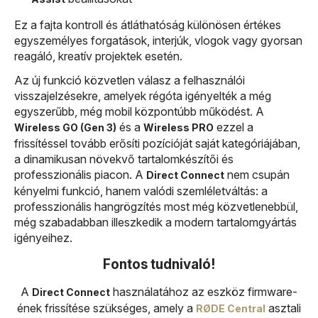
Ez a fajta kontroll és átláthatóság különösen értékes
egyszemélyes forgatások, interjúk, vlogok vagy gyorsan
reagáló, kreatív projektek esetén.
Az új funkció közvetlen válasz a felhasználói
visszajelzésekre, amelyek régóta igényelték a még
egyszerűbb, még mobil központúbb működést. A
és a
ezzel a
Wireless GO (Gen 3)
Wireless PRO
frissítéssel tovább erősíti pozícióját saját kategóriájában,
a dinamikusan növekvő tartalomkészítői és
professzionális piacon. A
nem csupán
Direct Connect
kényelmi funkció, hanem valódi szemléletváltás: a
professzionális hangrögzítés most még közvetlenebbül,
még szabadabban illeszkedik a modern tartalomgyártás
igényeihez.
Fontos tudnivaló!
A
használatához az eszköz firmware-
Direct Connect
ének frissítése szükséges, amely a
asztali
RØDE Central