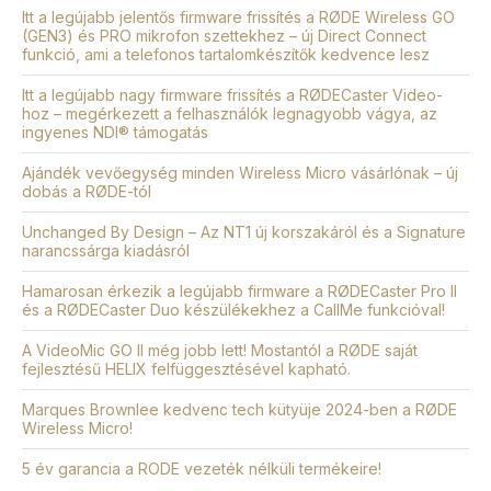
Itt a legújabb jelentős firmware frissítés a RØDE Wireless GO
(GEN3) és PRO mikrofon szettekhez – új Direct Connect
funkció, ami a telefonos tartalomkészítők kedvence lesz
Itt a legújabb nagy firmware frissítés a RØDECaster Video-
hoz – megérkezett a felhasználók legnagyobb vágya, az
ingyenes NDI® támogatás
Ajándék vevőegység minden Wireless Micro vásárlónak – új
dobás a RØDE-tól
Unchanged By Design – Az NT1 új korszakáról és a Signature
narancssárga kiadásról
Hamarosan érkezik a legújabb firmware a RØDECaster Pro II
és a RØDECaster Duo készülékekhez a CallMe funkcióval!
A VideoMic GO II még jobb lett! Mostantól a RØDE saját
fejlesztésű HELIX felfüggesztésével kapható.
Marques Brownlee kedvenc tech kütyüje 2024-ben a RØDE
Wireless Micro!
5 év garancia a RODE vezeték nélküli termékeire!