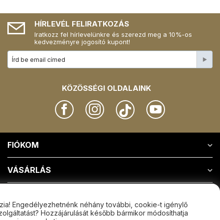
HÍRLEVÉL FELIRATKOZÁS
Iratkozz fel hírlevelünkre és szerezd meg a 10%-os
kedvezményre jogosító kupont!
KÖZÖSSÉGI OLDALAINK
FIÓKOM
VÁSÁRLÁS
RÓLUNK
zia! Engedélyezhetnénk néhány további, cookie-t igénylő
zolgáltatást? Hozzájárulását később bármikor módosíthatja
KAPCSOLAT