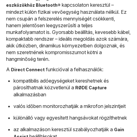
kapcsolaton keresztül –
eszközökhöz Bluetooth®
mindezt külön fizikai vevőegység használata nélkül. Ez
nem csupán a felszerelés mennyiségét csökkenti,
hanem jelentősen leegyszerűsíti a teljes
munkafolyamatot is. Gyorsabb beállítás, kevesebb kábel,
kompaktabb rendszer – ideális megoldás azok számára,
akik útközben, dinamikus környezetben dolgoznak, és
nem szeretnének kompromisszumot kötni a
hangminőség terén.
A
funkcióval a felhasználók:
Direct Connect
kompatibilis adóegységeket kereshetnek és
párosíthatnak közvetlenül a
RØDE Capture
alkalmazásban
valós időben monitorozhatják a mikrofon jelszintjeit
különálló vagy egyesített hangsávokat rögzíthetnek
az alkalmazáson keresztül szabályozhatják a
Gain
beállításokat
Assist