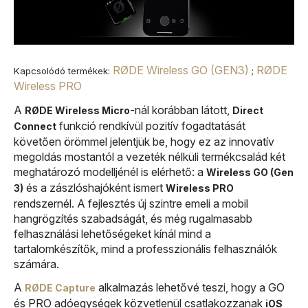
RØDE Wireless GO (GEN3)
RØDE
Kapcsolódó termékek:
;
Wireless PRO
A
-nál korábban látott,
RØDE Wireless Micro
Direct
funkció rendkívül pozitív fogadtatását
Connect
követően örömmel jelentjük be, hogy ez az innovatív
megoldás mostantól a vezeték nélküli termékcsalád két
meghatározó modelljénél is elérhető: a
Wireless GO (Gen
és a zászlóshajóként ismert
3)
Wireless PRO
rendszernél. A fejlesztés új szintre emeli a mobil
hangrögzítés szabadságát, és még rugalmasabb
felhasználási lehetőségeket kínál mind a
tartalomkészítők, mind a professzionális felhasználók
számára.
A
alkalmazás lehetővé teszi, hogy a GO
RØDE Capture
és PRO adóegységek közvetlenül csatlakozzanak
iOS