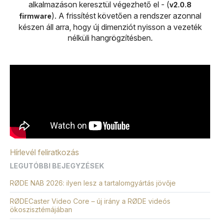
alkalmazáson keresztül végezhető el - (
v2.0.8
). A frissítést követően a rendszer azonnal
firmware
készen áll arra, hogy új dimenziót nyisson a vezeték
nélküli hangrögzítésben.
Hírlevél feliratkozás
LEGUTÓBBI BEJEGYZÉSEK
RØDE NAB 2026: ilyen lesz a tartalomgyártás jövője
RØDECaster Video Core – új irány a RØDE videós
ökoszisztémájában