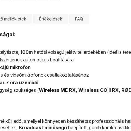
tő mellékletek
Értékelések
FAQ
ságai:
tálytiszta,
100m
hatótávolságú jelátvitel érdekében (ideális te
lszintjének automatikus beállítására
kájú mikrofon
ős és videómikrofonok csatlakoztatásához
ár 7 óra üzemidő
gység szükséges (
Wireless ME RX, Wireless GO II RX, RØ
élküli adó, amellyel könnyedén készíthetsz professzionális ha
ítéséhez.
Broadcast minőségű
beépített, gömb karakterisztik