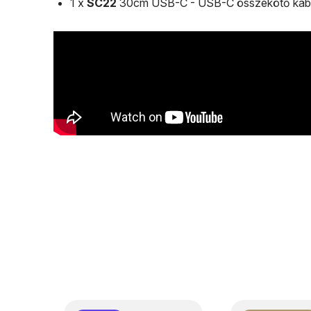
1 x
SC22
30cm USB-C - USB-C összekötő káb