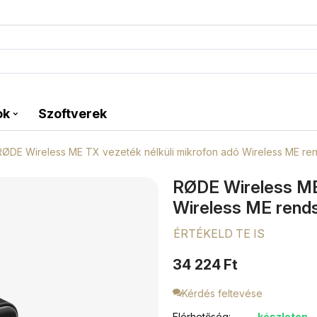
ok
Szoftverek
RØDE Wireless ME TX vezeték nélküli mikrofon adó Wireless ME re
RØDE Wireless ME 
Wireless ME rend
ÉRTÉKELD TE IS
34 224
Ft
Kérdés feltevése
Elérhetőség:
készleten