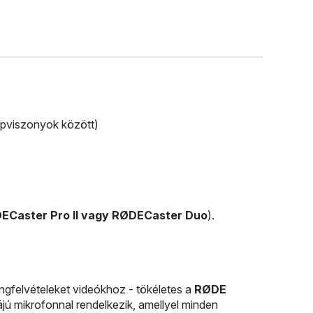
repviszonyok között)
DECaster Pro II vagy RØDECaster Duo
).
ngfelvételeket videókhoz - tökéletes a
RØDE
ájú mikrofonnal rendelkezik, amellyel minden