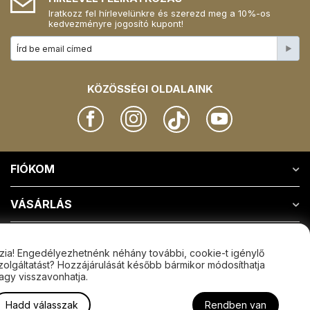
Iratkozz fel hírlevelünkre és szerezd meg a 10%-os
kedvezményre jogosító kupont!
KÖZÖSSÉGI OLDALAINK
FIÓKOM
VÁSÁRLÁS
RÓLUNK
zia! Engedélyezhetnénk néhány további, cookie-t igénylő
zolgáltatást? Hozzájárulását később bármikor módosíthatja
KAPCSOLAT
agy visszavonhatja.
Hadd válasszak
Rendben van
© 2009 - 2026 MediaDot Kft.